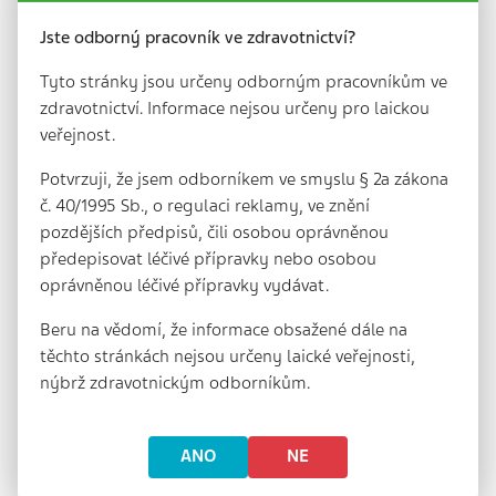
Jste odborný pracovník ve zdravotnictví?
Tyto stránky jsou určeny odborným pracovníkům ve
ARCHIV
zdravotnictví. Informace nejsou určeny pro laickou
veřejnost.
Potvrzuji, že jsem odborníkem ve smyslu § 2a zákona
č. 40/1995 Sb., o regulaci reklamy, ve znění
pozdějších předpisů, čili osobou oprávněnou
předepisovat léčivé přípravky nebo osobou
oprávněnou léčivé přípravky vydávat.
Číslo 1/2024
Beru na vědomí, že informace obsažené dále na
těchto stránkách nejsou určeny laické veřejnosti,
Ročníky:
nýbrž zdravotnickým odborníkům.
Ročník 17, 2025
Ročník 16, 2024
ANO
NE
Ročník 15, 2023
Ročník 14, 2022