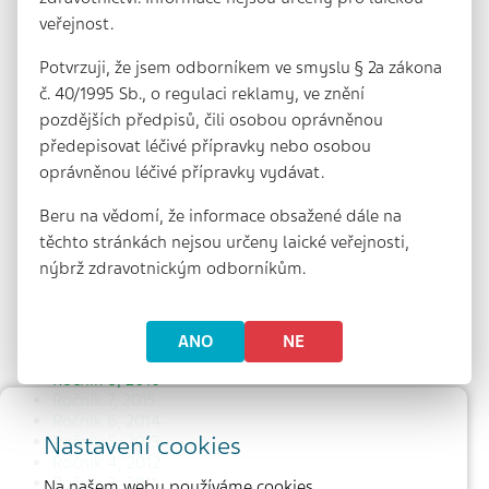
veřejnost.
Potvrzuji, že jsem odborníkem ve smyslu § 2a zákona
ARCHIV
č. 40/1995 Sb., o regulaci reklamy, ve znění
pozdějších předpisů, čili osobou oprávněnou
předepisovat léčivé přípravky nebo osobou
Ročníky:
oprávněnou léčivé přípravky vydávat.
Ročník 17, 2025
Ročník 16, 2024
Beru na vědomí, že informace obsažené dále na
Ročník 15, 2023
těchto stránkách nejsou určeny laické veřejnosti,
Ročník 14, 2022
nýbrž zdravotnickým odborníkům.
Ročník 13, 2021
Ročník 12, 2020
Ročník 11, 2019
Ročník 10, 2018
ANO
NE
Ročník 9, 2017
Ročník 8, 2016
Ročník 7, 2015
Ročník 6, 2014
Nastavení cookies
Ročník 5, 2013
Ročník 4, 2012
Ročník 3, 2011
Na našem webu používáme cookies.