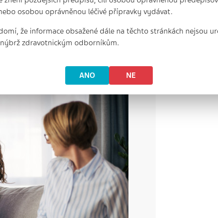
lékařské praxi
Vyhoření a set
nebo osobou oprávněnou léčivé přípravky vydávat.
26 min. | 14. 10. 2024
domí, že informace obsažené dále na těchto stránkách nejsou ur
ávají s nedostatkem času a
Souhrn:Syndrom vyhoření j
, nýbrž zdravotnickým odborníkům.
h naléhavých úkolů. Ale je
který se projevuje u málo
tréninkově vybavených jed
ANO
NE