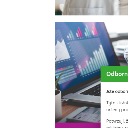
Odborní
Jste odbor
Tyto strán
určeny pro
Potvrzuji,
reklamy, v