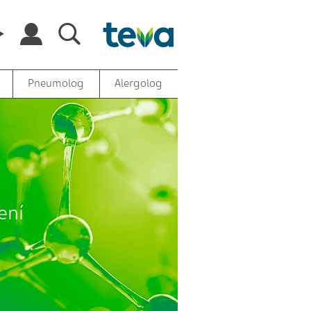
Pneumolog
Alergolog
ení