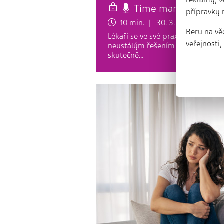
Time management v 
přípravky 
10 min. | 30. 3. 2025
Beru na vě
Lékaři se ve své praxi často setk
veřejnosti
neustálým řešením nově příchozíc
skutečně…