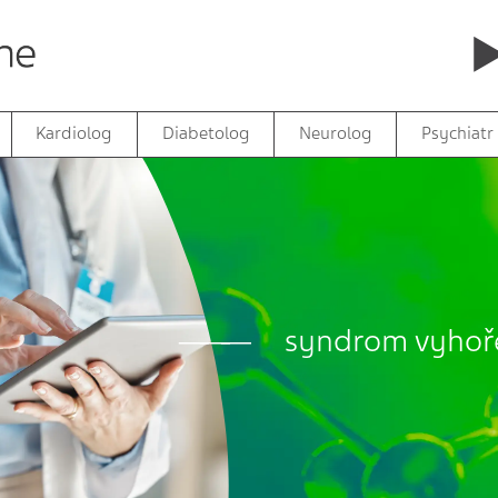
Kardiolog
Diabetolog
Neurolog
Psychiatr
syndrom vyhoř