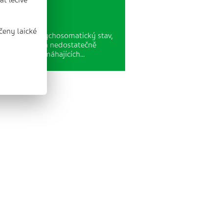
rvačnost
čeny laické
e kritický psychosomatický stav,
 připravených a nedostatečně
inců z řad pomáhajících…