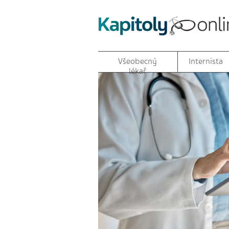
Všeobecný
Internista
lékař