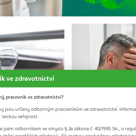
k ve zdravotnictví
ný pracovník ve zdravotnictví?
ky jsou určeny odborným pracovníkům ve zdravotnictví. Informa
 laickou veřejnost.
 že jsem odborníkem ve smyslu § 2a zákona č. 40/1995 Sb., o regu
e znění pozdějších předpisů, čili osobou oprávněnou předepisova