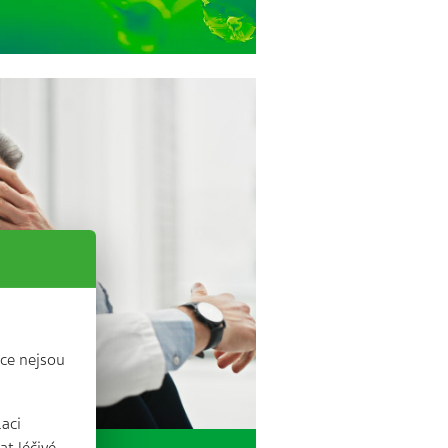
ce nejsou
laci
t léčivé