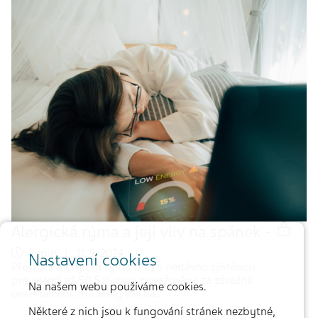
Alergická rýma a její vliv na spánek -
5 min. | 11. 9. 2024
Nastavení cookies
Přestože alergická rýma (AR) s nedávno zjištěnou
prevalencí až 50,5 % není považována za závažné
Na našem webu používáme cookies.
onemocnění, má velký vliv na…
Některé z nich jsou k fungování stránek nezbytné,