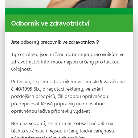
Intranazální versus perorální léčba
Odborník ve zdravotnictví
alergické rýmy
7 min. | 14. 2. 2025
Jste odborný pracovník ve zdravotnictví?
Intranazální a perorální léky patří k základní
farmakoterapii alergické rýmy (AR). Intranazální
Tyto stránky jsou určeny odborným pracovníkům ve
léky jsou preferovány u pacientů se středně
závažným…
zdravotnictví. Informace nejsou určeny pro laickou
veřejnost.
Potvrzuji, že jsem odborníkem ve smyslu § 2a zákona
č. 40/1995 Sb., o regulaci reklamy, ve znění
pozdějších předpisů, čili osobou oprávněnou
předepisovat léčivé přípravky nebo osobou
oprávněnou léčivé přípravky vydávat.
Beru na vědomí, že informace obsažené dále na
těchto stránkách nejsou určeny laické veřejnosti,