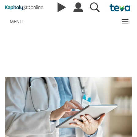
MENU
alergická rýma