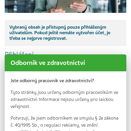
Vybraný obsah je přístupný pouze přihlášeným
uživatelům. Pokud ještě nemáte vytvořen účet, je
třeba se nejprve registrovat.
Přihlášení
Odborník ve zdravotnictví
Jste odborný pracovník ve zdravotnictví?
Tyto stránky jsou určeny odborným pracovníkům ve
Přihlásit se
Ztracené heslo
zdravotnictví. Informace nejsou určeny pro laickou
veřejnost.
Vytvoření účtu
Potvrzuji, že jsem odborníkem ve smyslu § 2a zákona
č. 40/1995 Sb., o regulaci reklamy, ve znění