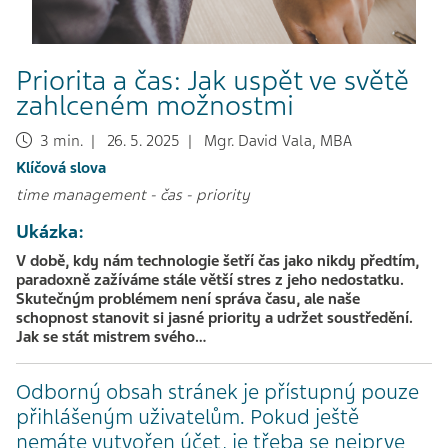
Priorita a čas: Jak uspět ve světě
zahlceném možnostmi
3 min. | 26. 5. 2025 | Mgr. David Vala, MBA
Klíčová slova
time management
-
čas
-
priority
Ukázka:
V době, kdy nám technologie šetří čas jako nikdy předtím,
paradoxně zažíváme stále větší stres z jeho nedostatku.
Skutečným problémem není správa času, ale naše
schopnost stanovit si jasné priority a udržet soustředění.
Jak se stát mistrem svého…
Odborný obsah stránek je přístupný pouze
přihlášeným uživatelům. Pokud ještě
nemáte vytvořen účet, je třeba se nejprve