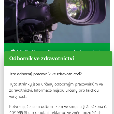
MUDr. Karen: Prevence představuje to
nejdůležitější
Odborník ve zdravotnictví
8 min.
Rozhovor s MUDr. Igorem Karenem.
Jste odborný pracovník ve zdravotnictví?
Tyto stránky jsou určeny odborným pracovníkům ve
zdravotnictví. Informace nejsou určeny pro laickou
veřejnost.
Potvrzuji, že jsem odborníkem ve smyslu § 2a zákona č.
40/1995 Sb., o regulaci reklamy, ve znění pozdějších