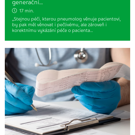
generační…
17 min.
„Stejnou péči, kterou pneumolog věnuje pacientovi,
by pak měl věnovat i pečlivému, ale zároveň i
korektnímu vykázání péče o pacienta…