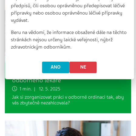
předpisů, čili osobou oprávněnou předepisovat léčivé
přípravky nebo osobou oprávněnou léčivé přípravky
vydávat.
Beru na vědomí, že informace obsažené dále na těchto
stránkách nejsou určeny laické veřejnosti, nýbrž
zdravotnickým odborníkům.
ANO
NE
Video: Time management v ordinaci
odborného lékaře
1 min. | 12. 5. 2025
Jak si zorganizovat práci v odborné ordinaci tak, aby
vás zbytečně nezahlcovala?