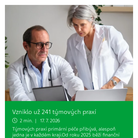
Vzniklo už 241 týmových praxí
2 min. | 17. 7. 2026
Týmových praxí primární péče přibývá, alespoň
jedna je v každém kraji.Od roku 2025 běží finanční