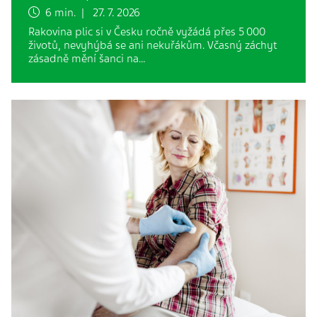
6 min. | 27. 7. 2026
Rakovina plic si v Česku ročně vyžádá přes 5 000
životů, nevyhýbá se ani nekuřákům. Včasný záchyt
zásadně mění šanci na…