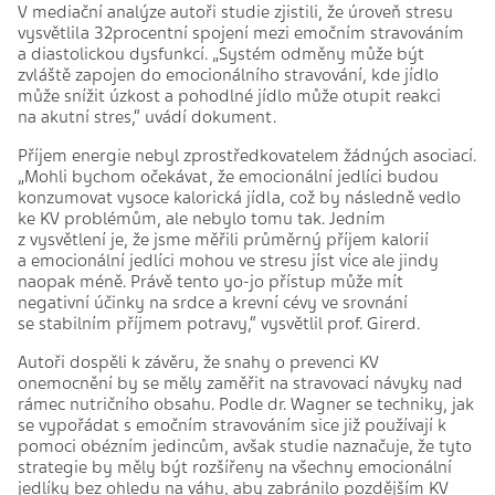
V mediační analýze autoři studie zjistili, že úroveň stresu
vysvětlila 32procentní spojení mezi emočním stravováním
a diastolickou dysfunkcí. „Systém odměny může být
zvláště zapojen do emocionálního stravování, kde jídlo
může snížit úzkost a pohodlné jídlo může otupit reakci
na akutní stres,“ uvádí dokument.
Příjem energie nebyl zprostředkovatelem žádných asociací.
„Mohli bychom očekávat, že emocionální jedlíci budou
konzumovat vysoce kalorická jídla, což by následně vedlo
ke KV problémům, ale nebylo tomu tak. Jedním
z vysvětlení je, že jsme měřili průměrný příjem kalorií
a emocionální jedlíci mohou ve stresu jíst více ale jindy
naopak méně. Právě tento yo-jo přístup může mít
negativní účinky na srdce a krevní cévy ve srovnání
se stabilním příjmem potravy,“ vysvětlil prof. Girerd.
Autoři dospěli k závěru, že snahy o prevenci KV
onemocnění by se měly zaměřit na stravovací návyky nad
rámec nutričního obsahu. Podle dr. Wagner se techniky, jak
se vypořádat s emočním stravováním sice již používají k
pomoci obézním jedincům, avšak studie naznačuje, že tyto
strategie by měly být rozšířeny na všechny emocionální
jedlíky bez ohledu na váhu, aby zabránilo pozdějším KV