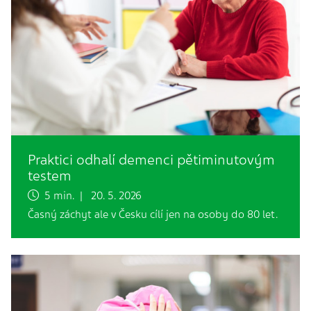
Praktici odhalí demenci pětiminutovým
testem
5 min. | 20. 5. 2026
Časný záchyt ale v Česku cílí jen na osoby do 80 let.