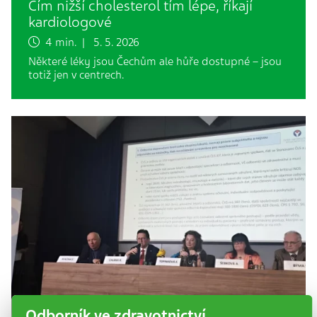
Čím nižší cholesterol tím lépe, říkají
kardiologové
4 min. | 5. 5. 2026
Některé léky jsou Čechům ale hůře dostupné – jsou
totiž jen v centrech.
Odborník ve zdravotnictví