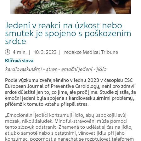
Jedení v reakci na úzkost nebo
smutek je spojeno s poškozením
srdce
4 min. | 10. 3. 2023 | redakce Medical Tribune
Klíčová slova
kardiovaskulární
-
stres
-
emoční jedení
-
jídlo
Podle výzkumu zveřejněného v lednu 2023 v časopisu ESC
European Journal of Preventive Cardiology, není pro zdraví
srdce důležité jen to, co jíme, ale proč jíme. Studie zjistila, že
emoční jedení byla spojena s kardiovaskulárními problémy,
přičemž k tomuto vztahu přispěl stres.
„Emocionální jedlíci konzumují jídlo, aby uspokojili svůj
mozek, nikoli žaludek. Mindful-stravování může pomoci
tento zlozvyk odstranit. Znamená to udělat si čas na jídlo,
ať už o samotě nebo s ostatními, věnovat jídlu při jeho
konzumaci pozornost a nenechat se rozptylovat telefonem