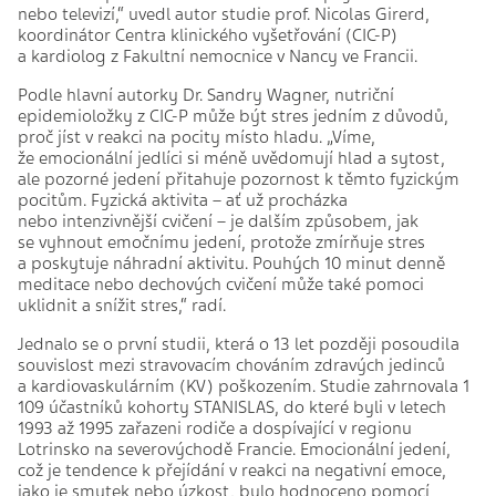
nebo televizí,“ uvedl autor studie prof. Nicolas Girerd,
koordinátor Centra klinického vyšetřování (CIC-P)
a kardiolog z Fakultní nemocnice v Nancy ve Francii.
Podle hlavní autorky Dr. Sandry Wagner, nutriční
epidemioložky z CIC-P může být stres jedním z důvodů,
proč jíst v reakci na pocity místo hladu. „Víme,
že emocionální jedlíci si méně uvědomují hlad a sytost,
ale pozorné jedení přitahuje pozornost k těmto fyzickým
pocitům. Fyzická aktivita – ať už procházka
nebo intenzivnější cvičení – je dalším způsobem, jak
se vyhnout emočnímu jedení, protože zmírňuje stres
a poskytuje náhradní aktivitu. Pouhých 10 minut denně
meditace nebo dechových cvičení může také pomoci
uklidnit a snížit stres,“ radí.
Jednalo se o první studii, která o 13 let později posoudila
souvislost mezi stravovacím chováním zdravých jedinců
a kardiovaskulárním (KV) poškozením. Studie zahrnovala 1
109 účastníků kohorty STANISLAS, do které byli v letech
1993 až 1995 zařazeni rodiče a dospívající v regionu
Lotrinsko na severovýchodě Francie. Emocionální jedení,
což je tendence k přejídání v reakci na negativní emoce,
jako je smutek nebo úzkost, bylo hodnoceno pomocí