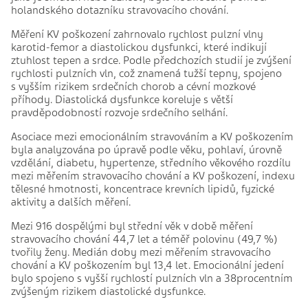
holandského dotazníku stravovacího chování.
Měření KV poškození zahrnovalo rychlost pulzní vlny
karotid-femor a diastolickou dysfunkci, které indikují
ztuhlost tepen a srdce. Podle předchozích studií je zvýšení
rychlosti pulzních vln, což znamená tužší tepny, spojeno
s vyšším rizikem srdečních chorob a cévní mozkové
příhody. Diastolická dysfunkce koreluje s větší
pravděpodobností rozvoje srdečního selhání.
Asociace mezi emocionálním stravováním a KV poškozením
byla analyzována po úpravě podle věku, pohlaví, úrovně
vzdělání, diabetu, hypertenze, středního věkového rozdílu
mezi měřením stravovacího chování a KV poškození, indexu
tělesné hmotnosti, koncentrace krevních lipidů, fyzické
aktivity a dalších měření.
Mezi 916 dospělými byl střední věk v době měření
stravovacího chování 44,7 let a téměř polovinu (49,7 %)
tvořily ženy. Medián doby mezi měřením stravovacího
chování a KV poškozením byl 13,4 let. Emocionální jedení
bylo spojeno s vyšší rychlostí pulzních vln a 38procentním
zvýšeným rizikem diastolické dysfunkce.