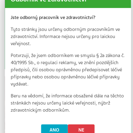
Jste odborný pracovník ve zdravotnictví?
ČLS JEP: Zpochybňování očkování jde
proti datům i klinické praxi
Tyto stránky jsou určeny odborným pracovníkům ve
13 min. | 15. 4. 2026
zdravotnictví. Informace nejsou určeny pro laickou
Česká lékařská společnost J. E. Purkyně odmítá
veřejnost.
zpochybňování očkování avaruje, ženejde jen
oodbornou debatu, aleovliv narozhodování pacientů
Potvrzuji, že jsem odborníkem ve smyslu § 2a zákona č.
ifungování prevence. Proočkovanost…
40/1995 Sb., o regulaci reklamy, ve znění pozdějších
předpisů, čili osobou oprávněnou předepisovat léčivé
přípravky nebo osobou oprávněnou léčivé přípravky
vydávat.
Beru na vědomí, že informace obsažené dále na těchto
stránkách nejsou určeny laické veřejnosti, nýbrž
zdravotnickým odborníkům.
ANO
NE