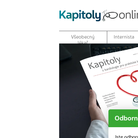
Všeobecný
Internista
lékař
Odborní
Jste odbor