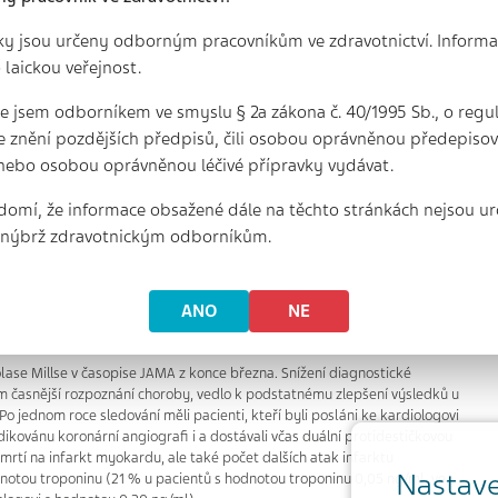
ky jsou určeny odborným pracovníkům ve zdravotnictví. Informa
 laickou veřejnost.
ní troponinu urychluje
 že jsem odborníkem ve smyslu § 2a zákona č. 40/1995 Sb., o regu
e znění pozdějších předpisů, čili osobou oprávněnou předepisova
zlepšuje výsledky léčení
nebo osobou oprávněnou léčivé přípravky vydávat.
ardu
domí, že informace obsažené dále na těchto stránkách nejsou ur
, nýbrž zdravotnickým odborníkům.
inu I s větší přesností a citlivostí, než bylo dosud možné. Snížila se
rní příhody z 0,20 ng/ml až na 0,05 ng/ml. Tím se zvýšila význačně
ANO
NE
příhody. Objevila se však otázka, zda se tímto způsobem pouze
od, které nemusejí s diagnózou akutní koronární příhody souviset.
lase Millse v časopise JAMA z konce března. Snížení diagnostické
ím časnější rozpoznání choroby, vedlo k podstatnému zlepšení výsledků u
 jednom roce sledování měli pacienti, kteří byli posláni ke kardiologovi
ikovánu koronární angiografi i a dostávali včas duální protidestičkovou
úmrtí na infarkt myokardu, ale také počet dalších atak infarktu
Nastave
dnotou troponinu (21 % u pacientů s hodnotou troponinu 0,05 ng/ml, ve