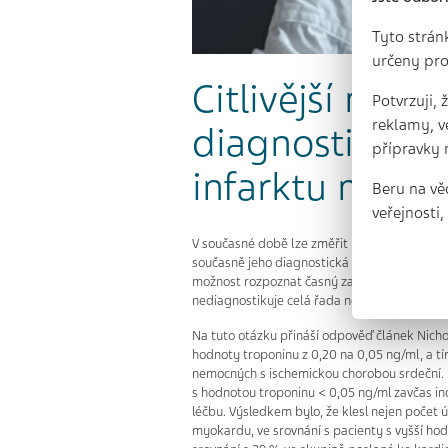
Tyto strán
určeny pro
Citlivější měře
Potvrzuji,
reklamy, v
diagnostiku a 
přípravky 
infarktu myok
Beru na vě
veřejnosti
V současné době lze změřit koncentrace tropon
současně jeho diagnostická hodnota u koroná
možnost rozpoznat časný začátek koronární 
nediagnostikuje celá řada nevýznamných příh
Na tuto otázku přináší odpověď článek Nicho
hodnoty troponinu z 0,20 na 0,05 ng/ml, a t
nemocných s ischemickou chorobou srdeční. Po
s hodnotou troponinu < 0,05 ng/ml zavčas ind
léčbu. Výsledkem bylo, že klesl nejen počet 
myokardu, ve srovnání s pacienty s vyšší ho