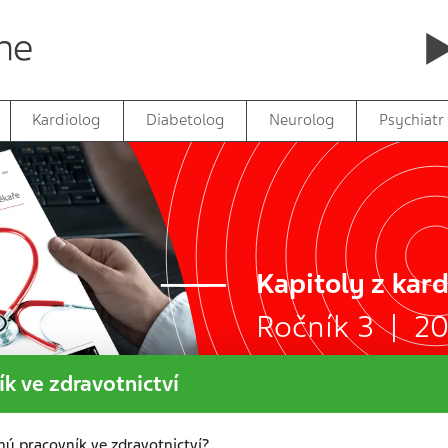
Kardiolog
Diabetolog
Neurolog
Psychiatr
Kapitoly z kard
Ročník 3 | 20
k ve zdravotnictví
ný pracovník ve zdravotnictví?