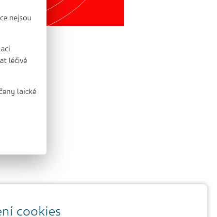
ce nejsou
laci
t léčivé
čeny laické
ní cookies