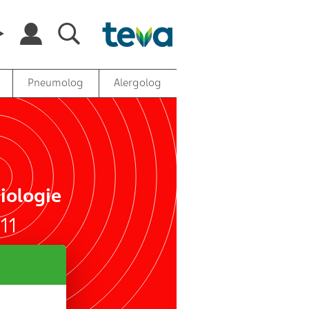
Pneumolog
Alergolog
iologie
11