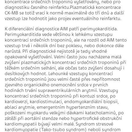
koncentrace srdečních troponinů vyšetřovány, nebo pro
diagnostiku časného reinfarktu.Plazmatická koncentrace
CK-MB se totiž vrací k normě maximálně do tří dnů a další
vzestup lze hodnotit jako projev eventuálního reinfarktu.
K diferenciální diagnostice AIM patří perimyokarditida.
Perimyokarditida vede většinou k lehkému vzestupu
koncentrací srdečních troponinů, ale na rozdíl od AIM tento
vzestup trvá i několik dní bez poklesu, nebo dokonce dále
narůstá. Při diagnostické nejistotě je tedy vhodné
opakované vyšetřování. Velmi často jsou nacházena malá
zvýšení plazmatických koncentrací srdečních troponinů při
těžkém srdečním selhání, ale občas tato zvýšení dosahují i
desítkových hodnot. Lehounké vzestupy koncentrací
srdečních troponinů jsou velmi časté přes nepřítomnost
zjevného organického onemocnění srdce v prvních
hodinách trvání supraventrikulárních arytmií. Vzestupy
koncentrací srdečních troponinů při kontuzi srdce, po
kardioverzi, kardiostimulaci, endomyokardiální biopsii,
ablaci arytmie, emergentním hypertenzním stavu,
poškození myokardu velkými dávkami katecholaminů, po
zátěži při aortální stenóze nebo hypertrofické obstrukční
kardiomyopatii bývají velmi malé. Syndrom stresové
kardiomyopatie (Tako-tsubo syndrom) neboli syndrom