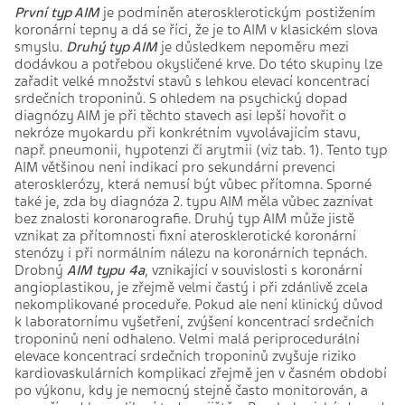
První typ AIM
je podmíněn aterosklerotickým postižením
koronární tepny a dá se říci, že je to AIM v klasickém slova
smyslu.
Druhý typ AIM
je důsledkem nepoměru mezi
dodávkou a potřebou okysličené krve. Do této skupiny lze
zařadit velké množství stavů s lehkou elevací koncentrací
srdečních troponinů. S ohledem na psychický dopad
diagnózy AIM je při těchto stavech asi lepší hovořit o
nekróze myokardu při konkrétním vyvolávajícím stavu,
např. pneumonii, hypotenzi či arytmii (viz tab. 1). Tento typ
AIM většinou není indikací pro sekundární prevenci
aterosklerózy, která nemusí být vůbec přítomna. Sporné
také je, zda by diagnóza 2. typu AIM měla vůbec zaznívat
bez znalosti koronarografie. Druhý typ AIM může jistě
vznikat za přítomnosti fixní aterosklerotické koronární
stenózy i při normálním nálezu na koronárních tepnách.
Drobný
AIM typu 4a
, vznikající v souvislosti s koronární
angioplastikou, je zřejmě velmi častý i při zdánlivě zcela
nekomplikované proceduře. Pokud ale není klinický důvod
k laboratornímu vyšetření, zvýšení koncentrací srdečních
troponinů není odhaleno. Velmi malá periprocedurální
elevace koncentrací srdečních troponinů zvyšuje riziko
kardiovaskulárních komplikací zřejmě jen v časném období
po výkonu, kdy je nemocný stejně často monitorován, a