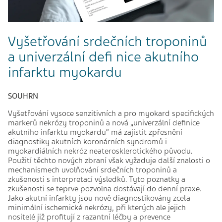
Vyšetřování srdečních troponinů
a univerzální defi nice akutního
infarktu myokardu
SOUHRN
Vyšetřování vysoce senzitivních a pro myokard specifických
markerů nekrózy troponinů a nová „univerzální definice
akutního infarktu myokardu“ má zajistit zpřesnění
diagnostiky akutních koronárních syndromů i
myokardiálních nekróz neaterosklerotického původu.
Použití těchto nových zbraní však vyžaduje další znalosti o
mechanismech uvolňování srdečních troponinů a
zkušenosti s interpretací výsledků. Tyto poznatky a
zkušenosti se teprve pozvolna dostávají do denní praxe.
Jako akutní infarkty jsou nově diagnostikovány zcela
minimální ischemické nekrózy, při kterých ale jejich
nositelé již profitují z razantní léčby a prevence