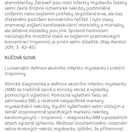
aterosklerózy. Zároveň jsou mezi infarkty myokardu řazeny
velmi časté drobné ischemické nekrózy podmíněné
snížením nebo zvýšením potřeby okysličené krve, ale bez
zřetelného postižení koronárního řečiště. I tyto stavy
znamenají zvýšení kardiovaskulární morbidity a mortality,
ale léčebné důsledky jsou jiné. Správné hodnocení
narůstajícího množství stavů se zvýšením plazmatických
koncentrací troponinů je proto velmi důležité. (Kap Kardiol
2011; 3: 42–45)
KLÍČOVÁ SLOVA
| univerzální definice akutního infarktu myokardu | srdeční
troponiny
Klinická diagnostika a definice akutního infarktu myokardu
(AIM) se tradičně opírá o klinický obraz a výsledky
pomocných vyšetření. Pomocná vyšetření řadu let
zahrnovala EKG a relativně nespecifické markery
myokardiální nekrózy. Využití vyšetřování velmi citlivých a
téměř stoprocentně specifických markerů nekrózy
kardiomyocytů – troponinů – diagnostiku AIM v posledních
letech výrazně zpřesnilo. Možnost biochemického rozeznání
velice drobných nekróz myokardu, zjištění, že přítomnost