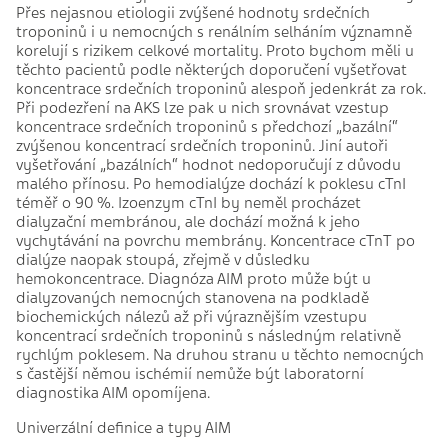
Přes nejasnou etiologii zvýšené hodnoty srdečních
troponinů i u nemocných s renálním selháním významně
korelují s rizikem celkové mortality. Proto bychom měli u
těchto pacientů podle některých doporučení vyšetřovat
koncentrace srdečních troponinů alespoň jedenkrát za rok.
Při podezření na AKS lze pak u nich srovnávat vzestup
koncentrace srdečních troponinů s předchozí „bazální“
zvýšenou koncentrací srdečních troponinů. Jiní autoři
vyšetřování „bazálních“ hodnot nedoporučují z důvodu
malého přínosu. Po hemodialýze dochází k poklesu cTnI
téměř o 90 %. Izoenzym cTnI by neměl procházet
dialyzační membránou, ale dochází možná k jeho
vychytávání na povrchu membrány. Koncentrace cTnT po
dialýze naopak stoupá, zřejmě v důsledku
hemokoncentrace. Diagnóza AIM proto může být u
dialyzovaných nemocných stanovena na podkladě
biochemických nálezů až při výraznějším vzestupu
koncentrací srdečních troponinů s následným relativně
rychlým poklesem. Na druhou stranu u těchto nemocných
s častější němou ischémií nemůže být laboratorní
diagnostika AIM opomíjena.
Univerzální definice a typy AIM