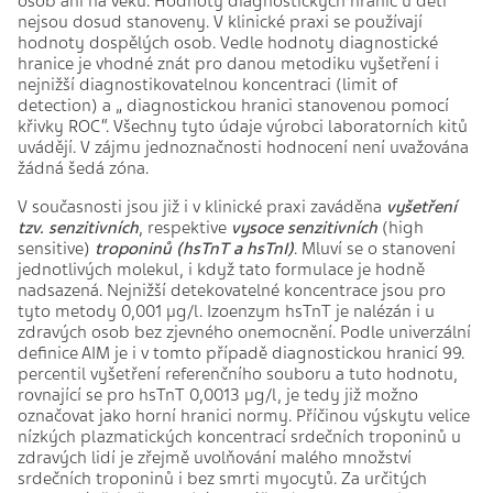
osob ani na věku. Hodnoty diagnostických hranic u dětí
nejsou dosud stanoveny. V klinické praxi se používají
hodnoty dospělých osob. Vedle hodnoty diagnostické
hranice je vhodné znát pro danou metodiku vyšetření i
nejnižší diagnostikovatelnou koncentraci (limit of
detection) a „ diagnostickou hranici stanovenou pomocí
křivky ROC“. Všechny tyto údaje výrobci laboratorních kitů
uvádějí. V zájmu jednoznačnosti hodnocení není uvažována
žádná šedá zóna.
V současnosti jsou již i v klinické praxi zaváděna
vyšetření
tzv. senzitivních
, respektive
vysoce senzitivních
(high
sensitive)
troponinů (hsTnT a hsTnI)
. Mluví se o stanovení
jednotlivých molekul, i když tato formulace je hodně
nadsazená. Nejnižší detekovatelné koncentrace jsou pro
tyto metody 0,001 µg/l. Izoenzym hsTnT je nalézán i u
zdravých osob bez zjevného onemocnění. Podle univerzální
definice AIM je i v tomto případě diagnostickou hranicí 99.
percentil vyšetření referenčního souboru a tuto hodnotu,
rovnající se pro hsTnT 0,0013 µg/l, je tedy již možno
označovat jako horní hranici normy. Příčinou výskytu velice
nízkých plazmatických koncentrací srdečních troponinů u
zdravých lidí je zřejmě uvolňování malého množství
srdečních troponinů i bez smrti myocytů. Za určitých