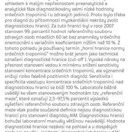
vzhledem k malým nepřesnostem preanalytické a
analytické fáze diagnostikovány velmi nízké hodnoty
srdečních troponinů i u zdravých jedinců. Proto bylo třeba
pro diagnó zu přítomnosti myokardiální nekrózy zvolit
diagnostickou hranici. Za tuto hranici byl v roce 2007
stanoven 99. percentil hodnot referenčního souboru
zdravých osob mladších 60 let bez anamnézy srdečního
onemocnění s variačním koeficientem nižším než 10 %. Z
tohoto pohledu je používaný termín „horní hranice normy
srdečních troponinů“ možno brát jenom jako technické
označení diagnostické hranice (cut-off ). Vysoké nároky na
přesnost stanovení vedou k mírnému snížení senzitivity
stanovení koncentrace srdečních troponinů, ale významně
snižují riziko falešně pozitivních diagnóz. Senzitivita i
specificita vzestupu koncentrace srdečních troponinů nad
diagnostickou hranici se blíží 100 %. Laboratoře běžně
uvádějí ke všem stanovovaným hodnotám tzv. „referenční
meze“, které označují 2,5–97,5% percentil výsledků
vyšetření referenčního souboru zdravých osob. Referenční
meze však podle současné definice nejsou diagnostickou
hranicí pro stanovení diagnózy AIM. Diagnostickou hranici
bohužel laboratorní manuály většinou neuvádějí. Hodnota
diagnostické hranice nezávisí na pohlaví a u dospělých