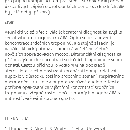
pro případ komplikací tedy zajištěn. Psychologický dopad
úzkostlivých zápisů o drobounkých periprocedurálních AIM
by jistě nebyl příznivý.
Závěr
Velmi citlivá až přecitlivělá laboratorní diagnostika zvýšila
senzitivitu pro diagnostiku AIM. Opírá se o stanovení
koncentrace srdečních troponinů, ale stejně zásadní je
nadále i klinický obraz a pomocná vyšetření včetně
novějších zobra zovacích metod. Diferenciální diagnostika
příčin zvýšených koncentrací srdečních troponinů je velmi
bohatá. Častou příčinou je vedle AIM na podkladě
aterosklerotického postižení koronární tepny i relativní
hypoxie v důsledku těžšího srdečního selhání, respiračního
onemocnění, arytmie a hypotenze různé etiologie. Roste
potřeba opakovaných vyšetření koncentrací srdečních
troponinů a zřejmě roste i počet sporných diagnóz AIM s
nutností zvažování koronarografie.
LITERATURA
1. Thygesen K, Alpert JS, White HD, et al. Universal