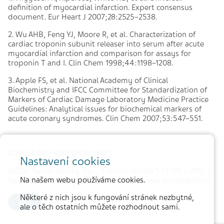
definition of myocardial infarction. Expert consensus
document. Eur Heart J 2007;28:2525–2538.
2. Wu AHB, Feng YJ, Moore R, et al. Characterization of
cardiac troponin subunit releaser into serum after acute
myocardial infarction and comparison for assays for
troponin T and I. Clin Chem 1998;44:1198–1208.
3. Apple FS, et al. National Academy of Clinical
Biochemistry and IFCC Committee for Standardization of
Markers of Cardiac Damage Laboratory Medicine Practice
Guidelines: Analytical issues for biochemical markers of
acute coronary syndromes. Clin Chem 2007;53:547–551.
ADRESA PRO KORESPONDENCI
Nastavení cookies
MUDr. Tomáš Janota, CSc., 3.interní klinika 1. LF UK a VFN, U
Na našem webu používáme cookies.
Nemocnice 1, Praha 2, 128 08, e-mail: tomas.janota@vfn.cz
Některé z nich jsou k fungování stránek nezbytné,
zpět
ale o těch ostatních můžete rozhodnout sami.