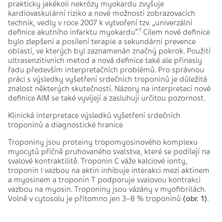
prakticky jakékoli nekrózy myokardu zvyšuje
kardiovaskulární riziko a nové možnosti zobrazovacích
technik, vedly v roce 2007 k vytvoření tzv. „univerzální
1
definice akutního infarktu myokardu“.
Cílem nové definice
bylo zlepšení a posílení terapie a sekundární prevence
oblastí, ve kterých byl zaznamenán značný pokrok. Použití
ultrasenzitivních metod a nová definice také ale přinesly
řadu především interpretačních problémů. Pro správnou
práci s výsledky vyšetření srdečních troponinů je důležitá
znalost některých skutečností. Názory na interpretaci nové
definice AIM se také vyvíjejí a zasluhují určitou pozornost.
Klinická interpretace výsledků vyšetření srdečních
troponinů a diagnostické hranice
Troponiny jsou proteiny tropomyosinového komplexu
myocytů příčně pruhovaného svalstva, které se podílejí na
svalové kontraktilitě. Troponin C váže kalciové ionty,
troponin I vazbou na aktin inhibuje interakci mezi aktinem
a myosinem a troponin T podporuje svalovou kontrakci
vazbou na myosin. Troponiny jsou vázány v myofibrilách.
Volně v cytosolu je přítomno jen 3–8 % troponinů
(obr. 1)
.