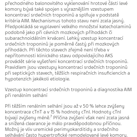
přechodného balonovitého vyklenování hrotové části levé
komory bývá také spojen s výraznějším vzestupem
koncentrací srdečních troponinů a splňuje v podstatě
kritéria AIM. Mechanismus tohoto stavu není zcela jasný.
Předpokládá se vyplavení velkého množství katecholaminů
podobně jako při cévních mozkových příhodách či
subarachnoidálním krvácení. Lehký vzestup koncentrací
srdečních troponinů je poměrně častý při mozkových
příhodách. Při těchto stavech zřejmě není třeba v
nepřítomnosti klinického stavu odpovídajícího AKS
provádět série vyšetření koncentrací srdečních troponinů.
Pravidlem jsou vzestupy koncentrací srdečních troponinů
při septických stavech, těžších respiračních insuficiencích a
hypotenzích jakékoli etiologie.
Vzestup koncentrací srdečních troponinů a diagnostika AIM
při renálním selhání
Při těžším renálním selhání jsou až v 50 % lehce zvýšeny
koncentrace cTnT a v 15 % hodnoty cTnI. Hodnoty cTnI
7
bývají zvýšeny méně.
Příčina zvýšení však není zcela jasná
a snížená clearance je málo pravděpodobnou příčinou.
Možný je vliv uremické perimyokarditidy a srdečního
selhávání často hypertrofické remodelované levé komory.