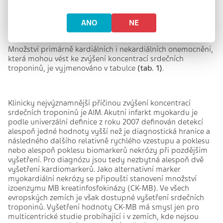
poškozením myokardu.
AIM a další příčiny vzestupu plazmatických koncentrací
ANO
NE
srdečních troponinů
Množství primárně kardiálních i nekardiálních onemocnění,
která mohou vést ke zvýšení koncentrací srdečních
troponinů, je vyjmenováno v tabulce
(tab. 1)
.
Klinicky nejvýznamnější příčinou zvýšení koncentrací
srdečních troponinů je AIM. Akutní infarkt myokardu je
podle univerzální definice z roku 2007 definován detekcí
alespoň jedné hodnoty vyšší než je diagnostická hranice a
následného dalšího relativně rychlého vzestupu a poklesu
nebo alespoň poklesu biomarkerů nekrózy při pozdějším
vyšetření. Pro diagnózu jsou tedy nezbytná alespoň dvě
vyšetření kardiomarkerů. Jako alternativní marker
myokardiální nekrózy se připouští stanovení množství
izoenzymu MB kreatinfosfokinázy (CK-MB). Ve všech
evropských zemích je však dostupné vyšetření srdečních
troponinů. Vyšetření hodnoty CK-MB má smysl jen pro
multicentrické studie probíhající i v zemích, kde nejsou