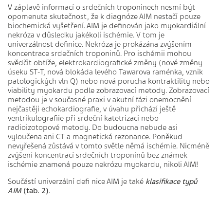
V záplavě informací o srdečních troponinech nesmí být
opomenuta skutečnost, že k diagnóze AIM nestačí pouze
biochemická vyšetření. AIM je definován jako myokardiální
nekróza v důsledku jakékoli ischémie. V tom je
univerzálnost definice. Nekróza je prokázána zvýšením
koncentrace srdečních troponinů. Pro ischémii mohou
svědčit obtíže, elektrokardiografické změny (nové změny
úseku ST-T, nová blokáda levého Tawarova raménka, vznik
patologických vln Q) nebo nová porucha kontraktility nebo
viability myokardu podle zobrazovací metody. Zobrazovací
metodou je v současné praxi v akutní fázi onemocnění
nejčastěji echokardiografie, v úvahu přichází ještě
ventrikulografiie při srdeční katetrizaci nebo
radioizotopové metody. Do budoucna nebude asi
vyloučena ani CT a magnetická rezonance. Poněkud
nevyřešená zůstává v tomto světle němá ischémie. Nicméně
zvýšení koncentrací srdečních troponinů bez známek
ischémie znamená pouze nekrózu myokardu, nikoli AIM!
Součástí univerzální defi nice AIM je také
klasifikace typů
AIM
(tab. 2)
.