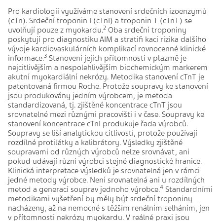
Pro kardiologii využíváme stanovení srdečních izoenzymů
(cTn). Srdeční troponin I (cTnI) a troponin T (cTnT) se
2
uvolňují pouze z myokardu.
Oba srdeční troponiny
poskytují pro diagnostiku AIM a stratifi kaci rizika dalšího
vývoje kardiovaskulárních komplikací rovnocenné klinické
3
informace.
Stanovení jejich přítomnosti v plazmě je
nejcitlivějším a nespolehlivějším biochemickým markerem
akutní myokardiální nekrózy. Metodika stanovení cTnT je
patentovaná firmou Roche. Protože soupravy ke stanovení
jsou produkovány jedním výrobcem, je metoda
standardizovaná, tj. zjištěné koncentrace cTnT jsou
srovnatelné mezi různými pracovišti i v čase. Soupravy ke
stanovení koncentrace cTnI produkuje řada výrobců.
Soupravy se liší analytickou citlivostí, protože používají
rozdílné protilátky a kalibrátory. Výsledky zjištěné
soupravami od různých výrobců nelze srovnávat, ani
pokud udávají různí výrobci stejné diagnostické hranice.
Klinická interpretace výsledků je srovnatelná jen v rámci
jedné metody výrobce. Není srovnatelná ani u rozdílných
4
metod a generací souprav jednoho výrobce.
Standardními
metodikami vyšetření by měly být srdeční troponiny
nacházeny, až na nemocné s těžším renálním selháním, jen
v přítomnosti nekrózy myokardu. V reálné praxi jsou