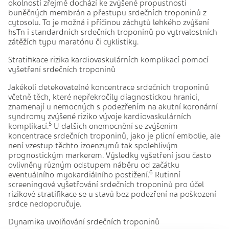
okolností zřejmě dochází ke zvýšené propustnosti
buněčných membrán a přestupu srdečních troponinů z
cytosolu. To je možná i příčinou záchytů lehkého zvýšení
hsTn i standardních srdečních troponinů po vytrvalostních
zátěžích typu maratónu či cyklistiky.
Stratifikace rizika kardiovaskulárních komplikací pomocí
vyšetření srdečních troponinů
Jakékoli detekovatelné koncentrace srdečních troponinů
včetně těch, které nepřekročily diagnostickou hranici,
znamenají u nemocných s podezřením na akutní koronární
syndromy zvýšené riziko vývoje kardiovaskulárních
5
komplikací.
U dalších onemocnění se zvýšením
koncentrace srdečních troponinů, jako je plicní embolie, ale
není vzestup těchto izoenzymů tak spolehlivým
prognostickým markerem. Výsledky vyšetření jsou často
ovlivněny různým odstupem náběru od začátku
6
eventuálního myokardiálního postižení.
Rutinní
screeningové vyšetřování srdečních troponinů pro účel
rizikové stratifikace se u stavů bez podezření na poškození
srdce nedoporučuje.
Dynamika uvolňování srdečních troponinů